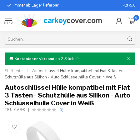
Immer ab Lager lieferbar
Für fast
4.3
/5.0
0
MENU
🚚
Kostenloser Versand
ab 2 Stück 💨
Startseite
/
Autoschlüssel Hülle kompatibel mit Fiat 3 Tasten -
Schutzhülle aus Silikon - Auto Schlüsselhülle Cover in Weiß
Autoschlüssel Hülle kompatibel mit Fiat
3 Tasten - Schutzhülle aus Silikon - Auto
Schlüsselhülle Cover in Weiß
(0)
TBU CAR®