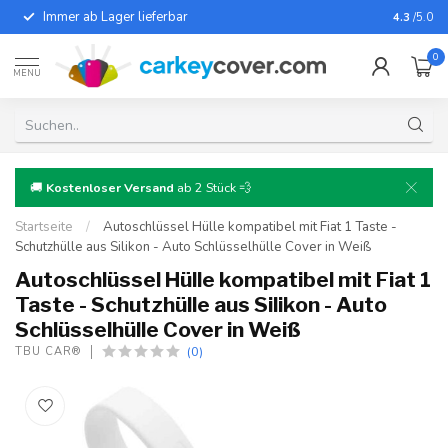
Immer ab Lager lieferbar
Für fast
4.3
/5.0
0
MENU
🚚
Kostenloser Versand
ab 2 Stück 💨
Startseite
/
Autoschlüssel Hülle kompatibel mit Fiat 1 Taste -
Schutzhülle aus Silikon - Auto Schlüsselhülle Cover in Weiß
Autoschlüssel Hülle kompatibel mit Fiat 1
Taste - Schutzhülle aus Silikon - Auto
Schlüsselhülle Cover in Weiß
(0)
TBU CAR®