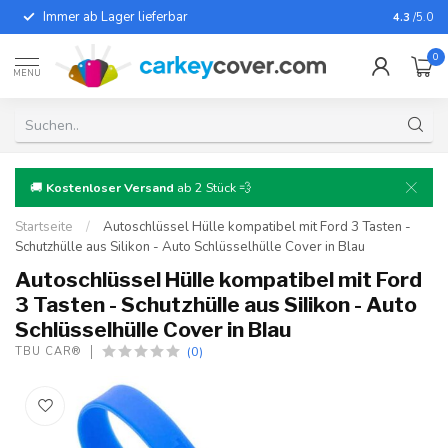
Immer ab Lager lieferbar
Für fast
4.3
/5.0
0
MENU
🚚
Kostenloser Versand
ab 2 Stück 💨
Startseite
/
Autoschlüssel Hülle kompatibel mit Ford 3 Tasten -
Schutzhülle aus Silikon - Auto Schlüsselhülle Cover in Blau
Autoschlüssel Hülle kompatibel mit Ford
3 Tasten - Schutzhülle aus Silikon - Auto
Schlüsselhülle Cover in Blau
(0)
TBU CAR®