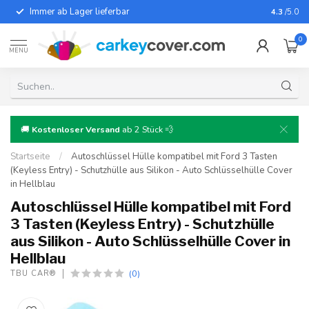
Immer ab Lager lieferbar
Für fast
4.3
/5.0
0
MENU
🚚
Kostenloser Versand
ab 2 Stück 💨
Startseite
/
Autoschlüssel Hülle kompatibel mit Ford 3 Tasten
(Keyless Entry) - Schutzhülle aus Silikon - Auto Schlüsselhülle Cover
in Hellblau
Autoschlüssel Hülle kompatibel mit Ford
3 Tasten (Keyless Entry) - Schutzhülle
aus Silikon - Auto Schlüsselhülle Cover in
Hellblau
(0)
TBU CAR®