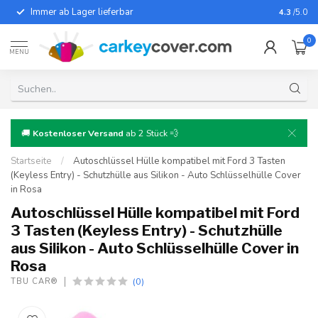
Immer ab Lager lieferbar
Für fast
4.3
/5.0
0
MENU
🚚
Kostenloser Versand
ab 2 Stück 💨
Startseite
/
Autoschlüssel Hülle kompatibel mit Ford 3 Tasten
(Keyless Entry) - Schutzhülle aus Silikon - Auto Schlüsselhülle Cover
in Rosa
Autoschlüssel Hülle kompatibel mit Ford
3 Tasten (Keyless Entry) - Schutzhülle
aus Silikon - Auto Schlüsselhülle Cover in
Rosa
(0)
TBU CAR®