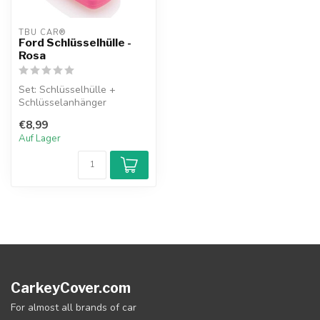
TBU CAR®
Ford Schlüsselhülle -
Rosa
Set: Schlüsselhülle +
Schlüsselanhänger
€8,99
Auf Lager
CarkeyCover.com
For almost all brands of car