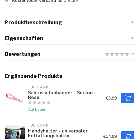
Kostenloser Versand
ab 2 Stück
Produktbeschreibung
Eigenschaften
Bewertungen
Ergänzende Produkte
TBU CAR®
Schlüsselanhänger - Silikon -
Rosa
€3,99
Auf Lager
TBU CAR®
Handyhalter - universaler
Entlüftungshalter
€14,99