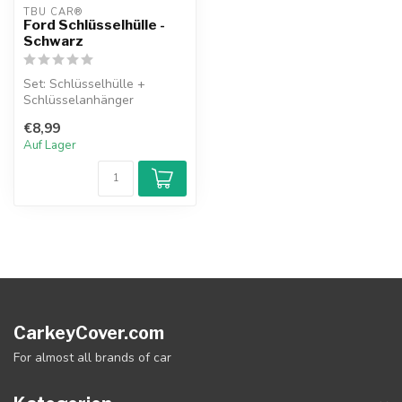
TBU CAR®
Ford Schlüsselhülle -
Schwarz
Set: Schlüsselhülle +
Schlüsselanhänger
€8,99
Auf Lager
CarkeyCover.com
For almost all brands of car