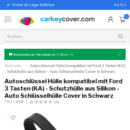
Immer ab Lager lieferbar
Für fast
4.3
/5.0
0
MENU
🚚
Kostenloser Versand
ab 2 Stück 💨
Startseite
/
Autoschlüssel Hülle kompatibel mit Ford 3 Tasten (KA)
- Schutzhülle aus Silikon - Auto Schlüsselhülle Cover in Schwarz
Autoschlüssel Hülle kompatibel mit Ford
3 Tasten (KA) - Schutzhülle aus Silikon -
Auto Schlüsselhülle Cover in Schwarz
(0)
TBU CAR®