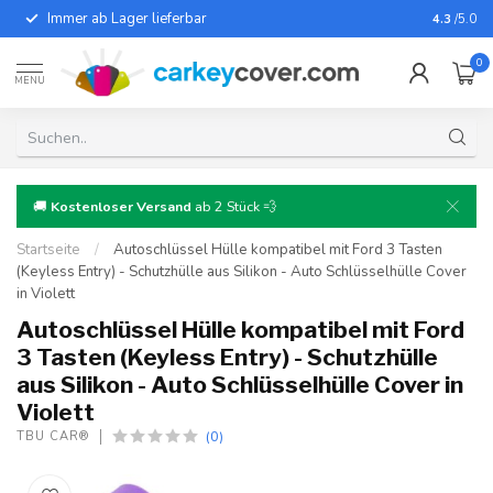
Immer ab Lager lieferbar
Für fast
4.3
/5.0
0
MENU
🚚
Kostenloser Versand
ab 2 Stück 💨
Startseite
/
Autoschlüssel Hülle kompatibel mit Ford 3 Tasten
(Keyless Entry) - Schutzhülle aus Silikon - Auto Schlüsselhülle Cover
in Violett
Autoschlüssel Hülle kompatibel mit Ford
3 Tasten (Keyless Entry) - Schutzhülle
aus Silikon - Auto Schlüsselhülle Cover in
Violett
(0)
TBU CAR®