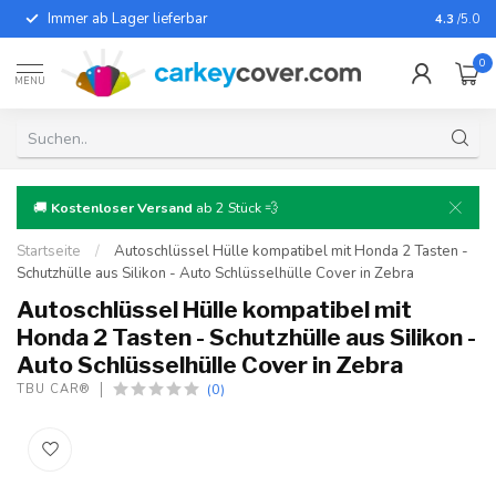
Immer ab Lager lieferbar
Für fast
4.3
/5.0
0
MENU
🚚
Kostenloser Versand
ab 2 Stück 💨
Startseite
/
Autoschlüssel Hülle kompatibel mit Honda 2 Tasten -
Schutzhülle aus Silikon - Auto Schlüsselhülle Cover in Zebra
Autoschlüssel Hülle kompatibel mit
Honda 2 Tasten - Schutzhülle aus Silikon -
Auto Schlüsselhülle Cover in Zebra
(0)
TBU CAR®