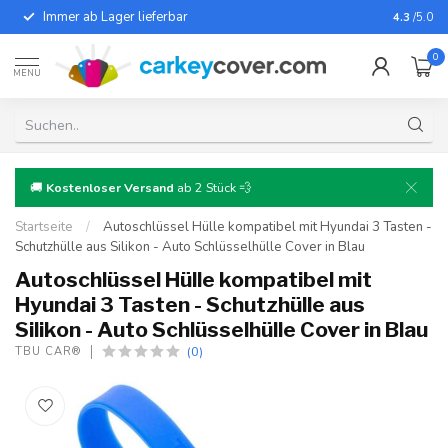
Immer ab Lager lieferbar
Für fast
4.3
/5.0
0
MENU
🚚
Kostenloser Versand
ab 2 Stück 💨
Startseite
/
Autoschlüssel Hülle kompatibel mit Hyundai 3 Tasten -
Schutzhülle aus Silikon - Auto Schlüsselhülle Cover in Blau
Autoschlüssel Hülle kompatibel mit
Hyundai 3 Tasten - Schutzhülle aus
Silikon - Auto Schlüsselhülle Cover in Blau
(0)
TBU CAR®