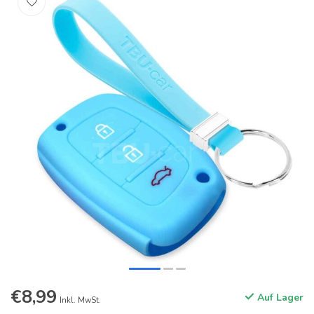
€8,99
Auf Lager
Inkl. MwSt.