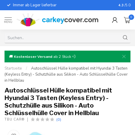
Immer ab Lager lieferbar
Für fast
4.3
/5.0
0
MENU
🚚
Kostenloser Versand
ab 2 Stück 💨
Startseite
/
Autoschlüssel Hülle kompatibel mit Hyundai 3 Tasten
(Keyless Entry) - Schutzhülle aus Silikon - Auto Schlüsselhülle Cover
in Hellblau
Autoschlüssel Hülle kompatibel mit
Hyundai 3 Tasten (Keyless Entry) -
Schutzhülle aus Silikon - Auto
Schlüsselhülle Cover in Hellblau
(0)
TBU CAR®