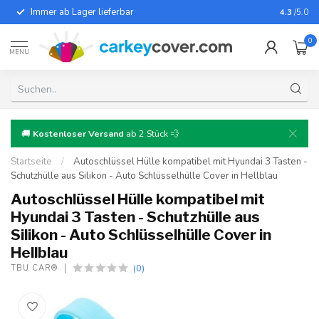
Immer ab Lager lieferbar
Für fast
4.3
/5.0
0
MENU
🚚
Kostenloser Versand
ab 2 Stück 💨
Startseite
/
Autoschlüssel Hülle kompatibel mit Hyundai 3 Tasten -
Schutzhülle aus Silikon - Auto Schlüsselhülle Cover in Hellblau
Autoschlüssel Hülle kompatibel mit
Hyundai 3 Tasten - Schutzhülle aus
Silikon - Auto Schlüsselhülle Cover in
Hellblau
(0)
TBU CAR®