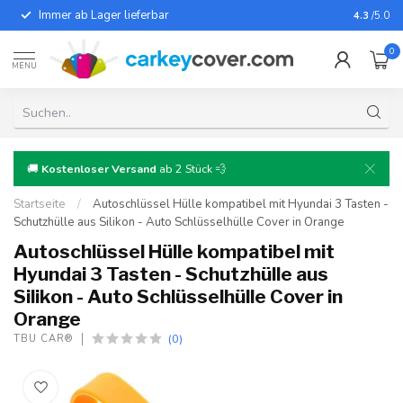
Immer ab Lager lieferbar
Für fast
4.3
/5.0
0
MENU
🚚
Kostenloser Versand
ab 2 Stück 💨
Startseite
/
Autoschlüssel Hülle kompatibel mit Hyundai 3 Tasten -
Schutzhülle aus Silikon - Auto Schlüsselhülle Cover in Orange
Autoschlüssel Hülle kompatibel mit
Hyundai 3 Tasten - Schutzhülle aus
Silikon - Auto Schlüsselhülle Cover in
Orange
(0)
TBU CAR®