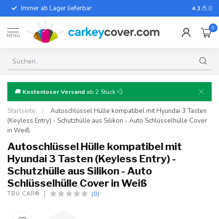
Immer ab Lager lieferbar
Für fast
4.3
/5.0
0
MENU
🚚
Kostenloser Versand
ab 2 Stück 💨
Startseite
/
Autoschlüssel Hülle kompatibel mit Hyundai 3 Tasten
(Keyless Entry) - Schutzhülle aus Silikon - Auto Schlüsselhülle Cover
in Weiß
Autoschlüssel Hülle kompatibel mit
Hyundai 3 Tasten (Keyless Entry) -
Schutzhülle aus Silikon - Auto
Schlüsselhülle Cover in Weiß
(0)
TBU CAR®