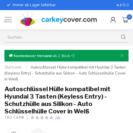
Immer ab Lager lieferbar
Für fast
4.3
/5.0
0
MENU
🚚
Kostenloser Versand
ab 2 Stück 💨
Startseite
/
Autoschlüssel Hülle kompatibel mit Hyundai 3 Tasten
(Keyless Entry) - Schutzhülle aus Silikon - Auto Schlüsselhülle Cover
in Weiß
Autoschlüssel Hülle kompatibel mit
Hyundai 3 Tasten (Keyless Entry) -
Schutzhülle aus Silikon - Auto
Schlüsselhülle Cover in Weiß
(0)
TBU CAR®