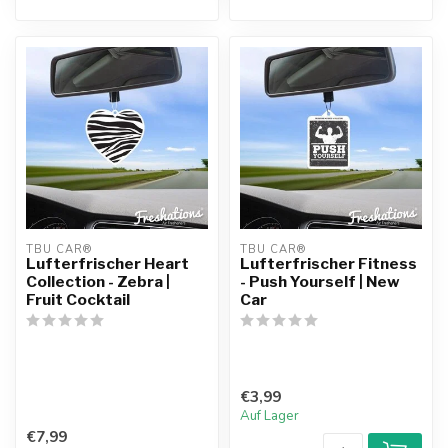
TBU CAR®
TBU CAR®
Lufterfrischer Heart
Lufterfrischer Fitness
Collection - Zebra |
- Push Yourself | New
Fruit Cocktail
Car
€3,99
Auf Lager
€7,99