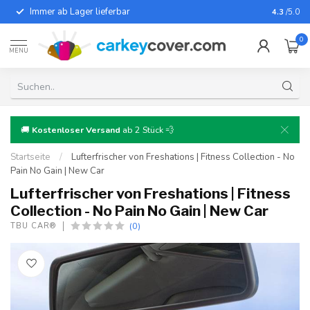
Immer ab Lager lieferbar
Für fast
4.3
/5.0
0
MENU
🚚
Kostenloser Versand
ab 2 Stück 💨
Startseite
/
Lufterfrischer von Freshations | Fitness Collection - No
Pain No Gain | New Car
Lufterfrischer von Freshations | Fitness
Collection - No Pain No Gain | New Car
(0)
TBU CAR®