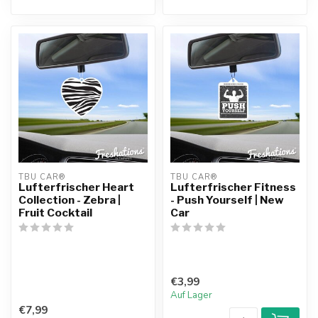
TBU CAR®
TBU CAR®
Lufterfrischer Heart
Lufterfrischer Fitness
Collection - Zebra |
- Push Yourself | New
Fruit Cocktail
Car
€3,99
Auf Lager
€7,99