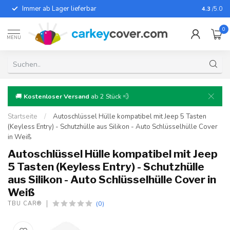
Immer ab Lager lieferbar
Für fast
4.3
/5.0
0
MENU
🚚
Kostenloser Versand
ab 2 Stück 💨
Startseite
/
Autoschlüssel Hülle kompatibel mit Jeep 5 Tasten
(Keyless Entry) - Schutzhülle aus Silikon - Auto Schlüsselhülle Cover
in Weiß
Autoschlüssel Hülle kompatibel mit Jeep
5 Tasten (Keyless Entry) - Schutzhülle
aus Silikon - Auto Schlüsselhülle Cover in
Weiß
(0)
TBU CAR®