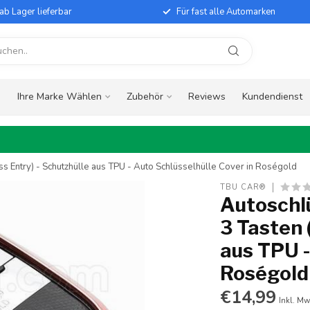
ab Lager lieferbar
Für fast alle Automarken
e
Ihre Marke Wählen
Zubehör
Reviews
Kundendienst
ss Entry) - Schutzhülle aus TPU - Auto Schlüsselhülle Cover in Roségold
TBU CAR®
Autoschlü
3 Tasten 
aus TPU -
Roségold
€14,99
Inkl. Mw