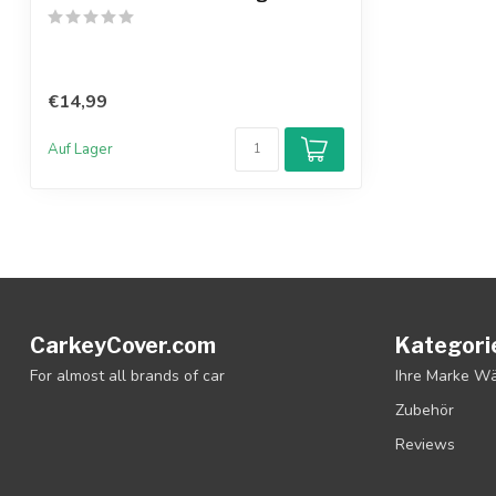
€14,99
Auf Lager
CarkeyCover.com
Kategori
For almost all brands of car
Ihre Marke W
Zubehör
Reviews