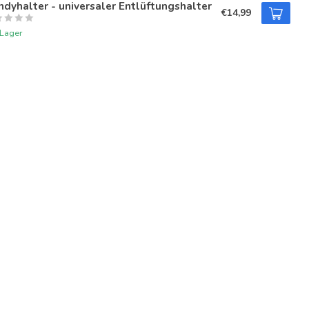
dyhalter - universaler Entlüftungshalter
€14,99
 Lager