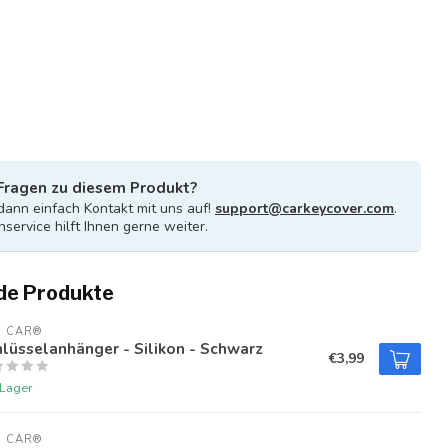
Fragen zu diesem Produkt?
ann einfach Kontakt mit uns auf!
support@carkeycover.com
.
service hilft Ihnen gerne weiter.
de Produkte
U CAR®
lüsselanhänger - Silikon - Schwarz
€3,99
 Lager
U CAR®