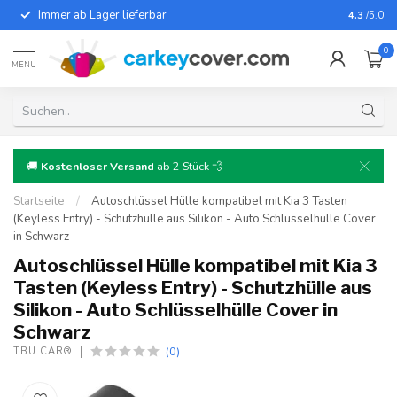
Immer ab Lager lieferbar
Für fast
4.3
/5.0
0
MENU
🚚
Kostenloser Versand
ab 2 Stück 💨
Startseite
/
Autoschlüssel Hülle kompatibel mit Kia 3 Tasten
(Keyless Entry) - Schutzhülle aus Silikon - Auto Schlüsselhülle Cover
in Schwarz
Autoschlüssel Hülle kompatibel mit Kia 3
Tasten (Keyless Entry) - Schutzhülle aus
Silikon - Auto Schlüsselhülle Cover in
Schwarz
(0)
TBU CAR®