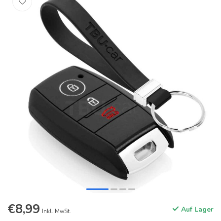
€8,99
Auf Lager
Inkl. MwSt.