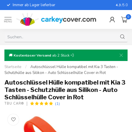
Immer ab Lager lieferbar
Für fast
4.3
/5.0
0
MENU
🚚
Kostenloser Versand
ab 2 Stück 💨
Startseite
/
Autoschlüssel Hülle kompatibel mit Kia 3 Tasten -
Schutzhülle aus Silikon - Auto Schlüsselhülle Cover in Rot
Autoschlüssel Hülle kompatibel mit Kia 3
Tasten - Schutzhülle aus Silikon - Auto
Schlüsselhülle Cover in Rot
(1)
TBU CAR®