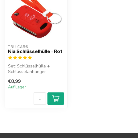
TBU CAR®
Kia Schlüsselhülle - Rot
Set: Schlüsselhülle +
Schlüsselanhänger
€8,99
Auf Lager