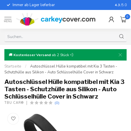
Immer ab Lager lieferbar
Für fast
4.3
/5.0
0
MENU
🚚
Kostenloser Versand
ab 2 Stück 💨
Startseite
/
Autoschlüssel Hülle kompatibel mit Kia 3 Tasten -
Schutzhülle aus Silikon - Auto Schlüsselhülle Cover in Schwarz
Autoschlüssel Hülle kompatibel mit Kia 3
Tasten - Schutzhülle aus Silikon - Auto
Schlüsselhülle Cover in Schwarz
(0)
TBU CAR®