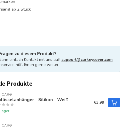
utomarken
rsand
ab 2 Stück
Fragen zu diesem Produkt?
ann einfach Kontakt mit uns auf!
support@carkeycover.com
.
service hilft Ihnen gerne weiter.
de Produkte
U CAR®
lüsselanhänger - Silikon - Weiß
€3,99
 Lager
U CAR®