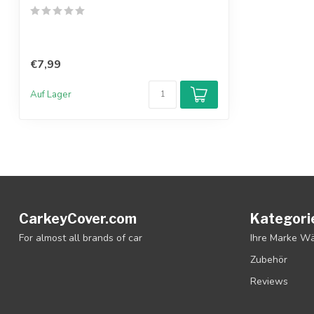
€7,99
Auf Lager
CarkeyCover.com
Kategori
For almost all brands of car
Ihre Marke W
Zubehör
Reviews