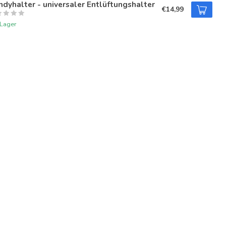
dyhalter - universaler Entlüftungshalter
€14,99
 Lager