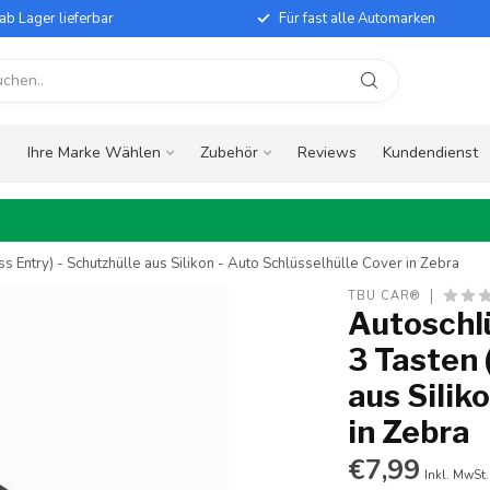
ab Lager lieferbar
Für fast alle Automarken
e
Ihre Marke Wählen
Zubehör
Reviews
Kundendienst
s Entry) - Schutzhülle aus Silikon - Auto Schlüsselhülle Cover in Zebra
TBU CAR®
Autoschlü
3 Tasten 
aus Silik
in Zebra
€7,99
Inkl. MwSt.