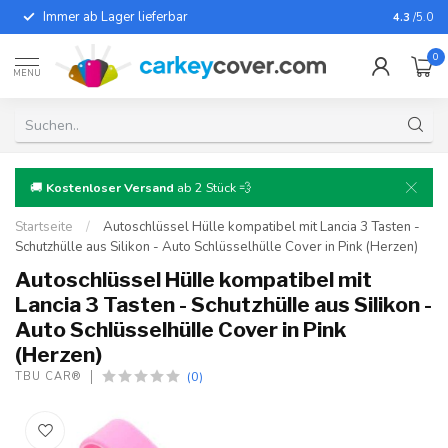
Immer ab Lager lieferbar
Für fast
4.3
/5.0
0
MENU
🚚
Kostenloser Versand
ab 2 Stück 💨
Startseite
/
Autoschlüssel Hülle kompatibel mit Lancia 3 Tasten -
Schutzhülle aus Silikon - Auto Schlüsselhülle Cover in Pink (Herzen)
Autoschlüssel Hülle kompatibel mit
Lancia 3 Tasten - Schutzhülle aus Silikon -
Auto Schlüsselhülle Cover in Pink
(Herzen)
(0)
TBU CAR®