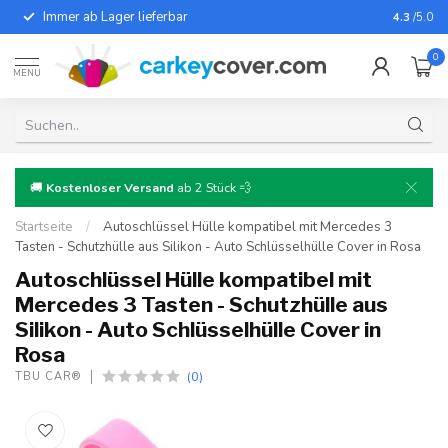
Immer ab Lager lieferbar
Für fast
4.3
/5.0
0
MENU
🚚
Kostenloser Versand
ab 2 Stück 💨
Startseite
/
Autoschlüssel Hülle kompatibel mit Mercedes 3
Tasten - Schutzhülle aus Silikon - Auto Schlüsselhülle Cover in Rosa
Autoschlüssel Hülle kompatibel mit
Mercedes 3 Tasten - Schutzhülle aus
Silikon - Auto Schlüsselhülle Cover in
Rosa
(0)
TBU CAR®