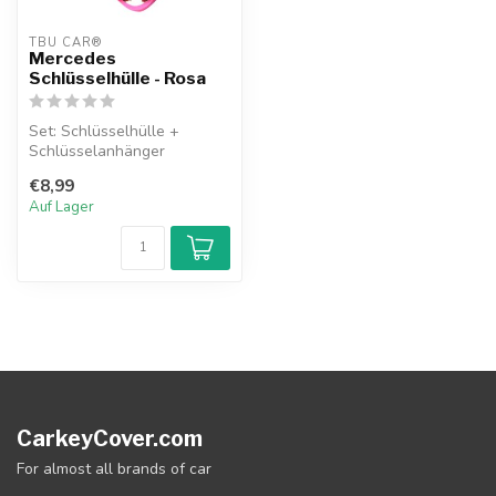
TBU CAR®
Mercedes
Schlüsselhülle - Rosa
Set: Schlüsselhülle +
Schlüsselanhänger
€8,99
Auf Lager
CarkeyCover.com
For almost all brands of car