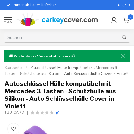
Immer ab Lager lieferbar
Für fast
4.3
/5.0
0
MENU
🚚
Kostenloser Versand
ab 2 Stück 💨
Startseite
/
Autoschlüssel Hülle kompatibel mit Mercedes 3
Tasten - Schutzhülle aus Silikon - Auto Schlüsselhülle Cover in Violett
Autoschlüssel Hülle kompatibel mit
Mercedes 3 Tasten - Schutzhülle aus
Silikon - Auto Schlüsselhülle Cover in
Violett
(0)
TBU CAR®