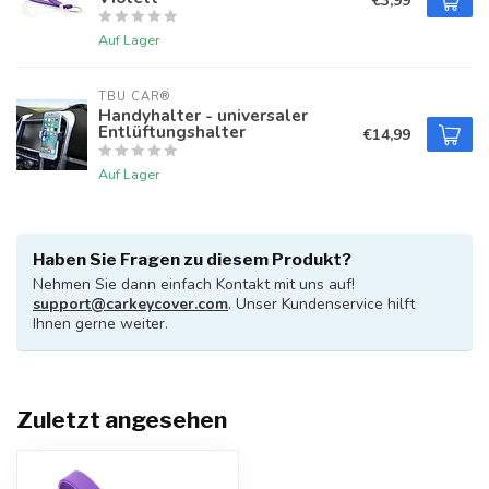
€3,99
Auf Lager
TBU CAR®
Handyhalter - universaler
Entlüftungshalter
€14,99
Auf Lager
Haben Sie Fragen zu diesem Produkt?
Nehmen Sie dann einfach Kontakt mit uns auf!
support@carkeycover.com
. Unser Kundenservice hilft
Ihnen gerne weiter.
Zuletzt angesehen