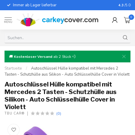
Immer ab Lager lieferbar
Für fast
4.3
/5.0
0
MENU
🚚
Kostenloser Versand
ab 2 Stück 💨
Startseite
/
Autoschlüssel Hülle kompatibel mit Mercedes 2
Tasten - Schutzhülle aus Silikon - Auto Schlüsselhülle Cover in Violett
Autoschlüssel Hülle kompatibel mit
Mercedes 2 Tasten - Schutzhülle aus
Silikon - Auto Schlüsselhülle Cover in
Violett
(0)
TBU CAR®