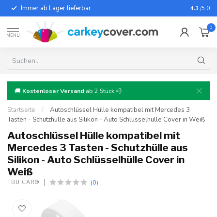
Immer ab Lager lieferbar
Für fast
4.3
/5.0
0
MENU
🚚
Kostenloser Versand
ab 2 Stück 💨
Startseite
/
Autoschlüssel Hülle kompatibel mit Mercedes 3
Tasten - Schutzhülle aus Silikon - Auto Schlüsselhülle Cover in Weiß
Autoschlüssel Hülle kompatibel mit
Mercedes 3 Tasten - Schutzhülle aus
Silikon - Auto Schlüsselhülle Cover in
Weiß
(0)
TBU CAR®