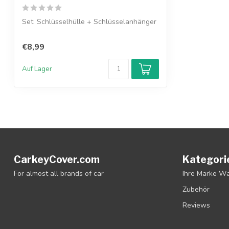
Set: Schlüsselhülle + Schlüsselanhänger
€8,99
Auf Lager
CarkeyCover.com
Kategori
For almost all brands of car
Ihre Marke W
Zubehör
Reviews