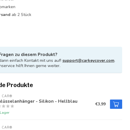
utomarken
rsand
ab 2 Stück
Fragen zu diesem Produkt?
ann einfach Kontakt mit uns auf!
support@carkeycover.com
.
service hilft Ihnen gerne weiter.
de Produkte
U CAR®
lüsselanhänger - Silikon - Hellblau
€3,99
 Lager
U CAR®