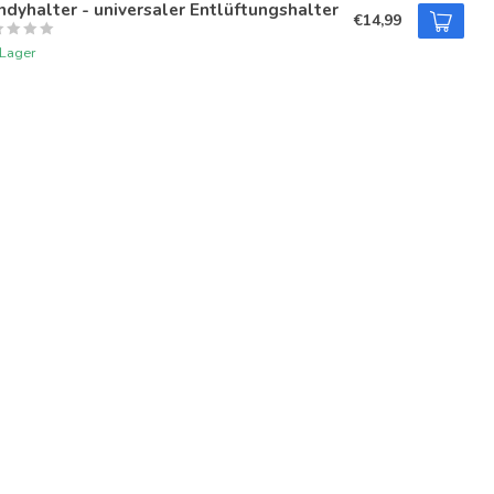
dyhalter - universaler Entlüftungshalter
€14,99
 Lager