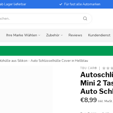
ab Lager lieferbar
Für fast alle Automarken
e
Ihre Marke Wählen
Zubehör
Reviews
Kundendienst
tzhülle aus Silikon - Auto Schlüsselhülle Cover in Hellblau
TBU CAR®
Autoschlü
Mini 2 Ta
Auto Schl
€8,99
Inkl. MwSt.