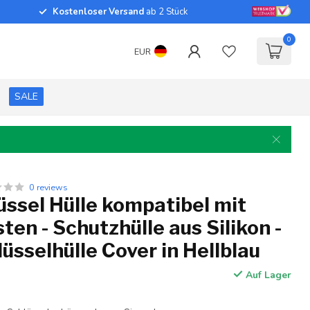
Kostenloser Versand
ab 2 Stück
0
EUR
SALE
0 reviews
ssel Hülle kompatibel mit
sten - Schutzhülle aus Silikon -
üsselhülle Cover in Hellblau
Auf Lager