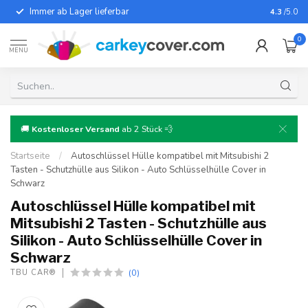
Immer ab Lager lieferbar
Für fast
4.3
/5.0
0
MENU
🚚
Kostenloser Versand
ab 2 Stück 💨
Startseite
/
Autoschlüssel Hülle kompatibel mit Mitsubishi 2
Tasten - Schutzhülle aus Silikon - Auto Schlüsselhülle Cover in
Schwarz
Autoschlüssel Hülle kompatibel mit
Mitsubishi 2 Tasten - Schutzhülle aus
Silikon - Auto Schlüsselhülle Cover in
Schwarz
(0)
TBU CAR®