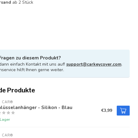
rsand
ab 2 Stück
Fragen zu diesem Produkt?
ann einfach Kontakt mit uns auf!
support@carkeycover.com
.
service hilft Ihnen gerne weiter.
de Produkte
U CAR®
lüsselanhänger - Silikon - Blau
€3,99
 Lager
U CAR®