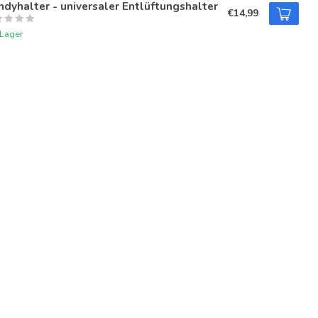
dyhalter - universaler Entlüftungshalter
€14,99
 Lager