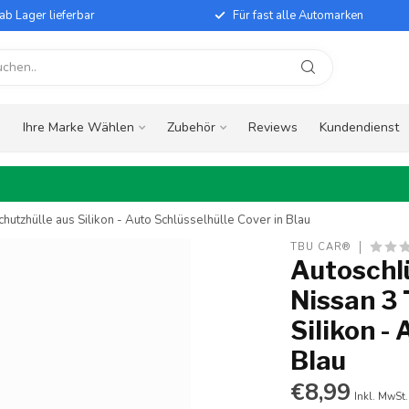
ab Lager lieferbar
Für fast alle Automarken
e
Ihre Marke Wählen
Zubehör
Reviews
Kundendienst
hutzhülle aus Silikon - Auto Schlüsselhülle Cover in Blau
TBU CAR®
Autoschlü
Nissan 3 
Silikon -
Blau
€8,99
Inkl. MwSt.