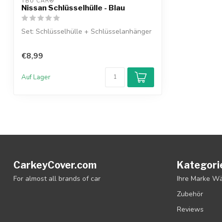
TBU CAR®
Nissan Schlüsselhülle - Blau
Set: Schlüsselhülle + Schlüsselanhänger
€8,99
Auf Lager
CarkeyCover.com
Kategori
For almost all brands of car
Ihre Marke W
Zubehör
Reviews