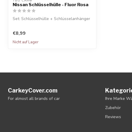
TBU CAR®
Nissan Schlüsselhülle - Fluor Rosa
Set: Schlüsselhülle + Schlüsselanhänger
€8,99
Nicht auf Lager
CarkeyCover.com
Kategori
For almost all brands of car
Ihre Marke W
Zubehör
Reviews