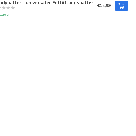
dyhalter - universaler Entlüftungshalter
€14,99
 Lager