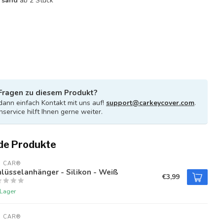
rsand
ab 2 Stück
Fragen zu diesem Produkt?
ann einfach Kontakt mit uns auf!
support@carkeycover.com
.
service hilft Ihnen gerne weiter.
de Produkte
U CAR®
lüsselanhänger - Silikon - Weiß
€3,99
 Lager
U CAR®