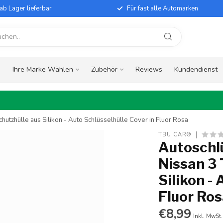
ab Lager lieferbar
Für fast alle Automarken
e
Ihre Marke Wählen
Zubehör
Reviews
Kundendienst
hutzhülle aus Silikon - Auto Schlüsselhülle Cover in Fluor Rosa
TBU CAR®
Autoschlü
Nissan 3 
Silikon -
Fluor Ro
€8,99
Inkl. MwSt.