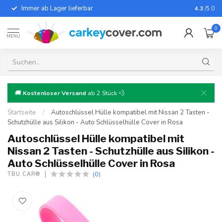
Immer ab Lager lieferbar
Für fast
4.3
/5.0
0
MENU
🚚
Kostenloser Versand
ab 2 Stück 💨
Startseite
/
Autoschlüssel Hülle kompatibel mit Nissan 2 Tasten -
Schutzhülle aus Silikon - Auto Schlüsselhülle Cover in Rosa
Autoschlüssel Hülle kompatibel mit
Nissan 2 Tasten - Schutzhülle aus Silikon -
Auto Schlüsselhülle Cover in Rosa
(0)
TBU CAR®