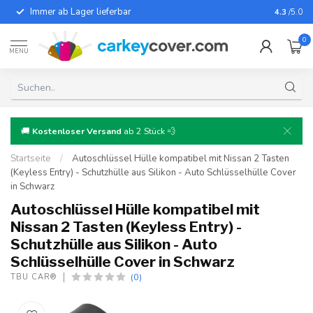
Immer ab Lager lieferbar
Für fast
4.3
/5.0
0
MENU
🚚
Kostenloser Versand
ab 2 Stück 💨
Startseite
/
Autoschlüssel Hülle kompatibel mit Nissan 2 Tasten
(Keyless Entry) - Schutzhülle aus Silikon - Auto Schlüsselhülle Cover
in Schwarz
Autoschlüssel Hülle kompatibel mit
Nissan 2 Tasten (Keyless Entry) -
Schutzhülle aus Silikon - Auto
Schlüsselhülle Cover in Schwarz
(0)
TBU CAR®