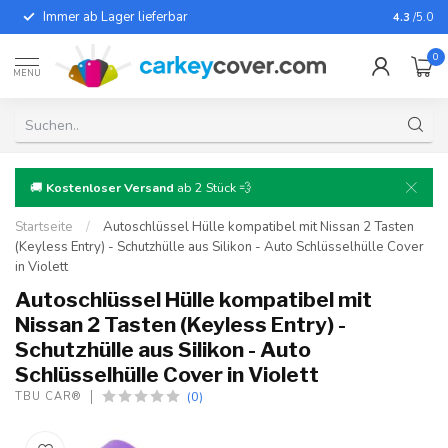
Immer ab Lager lieferbar
Für fast
4.3
/5.0
0
MENU
🚚
Kostenloser Versand
ab 2 Stück 💨
Startseite
/
Autoschlüssel Hülle kompatibel mit Nissan 2 Tasten
(Keyless Entry) - Schutzhülle aus Silikon - Auto Schlüsselhülle Cover
in Violett
Autoschlüssel Hülle kompatibel mit
Nissan 2 Tasten (Keyless Entry) -
Schutzhülle aus Silikon - Auto
Schlüsselhülle Cover in Violett
(0)
TBU CAR®