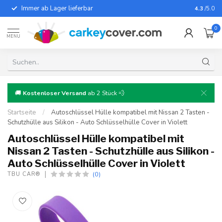
Immer ab Lager lieferbar
Für fast
4.3
/5.0
0
MENU
🚚
Kostenloser Versand
ab 2 Stück 💨
Startseite
/
Autoschlüssel Hülle kompatibel mit Nissan 2 Tasten -
Schutzhülle aus Silikon - Auto Schlüsselhülle Cover in Violett
Autoschlüssel Hülle kompatibel mit
Nissan 2 Tasten - Schutzhülle aus Silikon -
Auto Schlüsselhülle Cover in Violett
(0)
TBU CAR®