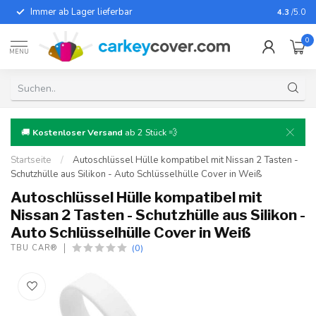
Immer ab Lager lieferbar
Für fast
4.3
/5.0
0
MENU
🚚
Kostenloser Versand
ab 2 Stück 💨
Startseite
/
Autoschlüssel Hülle kompatibel mit Nissan 2 Tasten -
Schutzhülle aus Silikon - Auto Schlüsselhülle Cover in Weiß
Autoschlüssel Hülle kompatibel mit
Nissan 2 Tasten - Schutzhülle aus Silikon -
Auto Schlüsselhülle Cover in Weiß
(0)
TBU CAR®