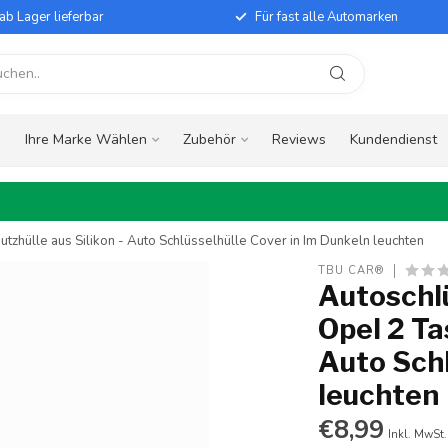
ab Lager lieferbar
Für fast alle Automarken
e
Ihre Marke Wählen
Zubehör
Reviews
Kundendienst
utzhülle aus Silikon - Auto Schlüsselhülle Cover in Im Dunkeln leuchten
TBU CAR®
Autoschlü
Opel 2 Ta
Auto Schl
leuchten
€8,99
Inkl. MwSt.