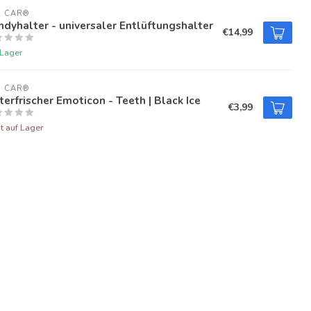
U CAR®
dyhalter - universaler Entlüftungshalter
€14,99
 Lager
U CAR®
terfrischer Emoticon - Teeth | Black Ice
€3,99
t auf Lager