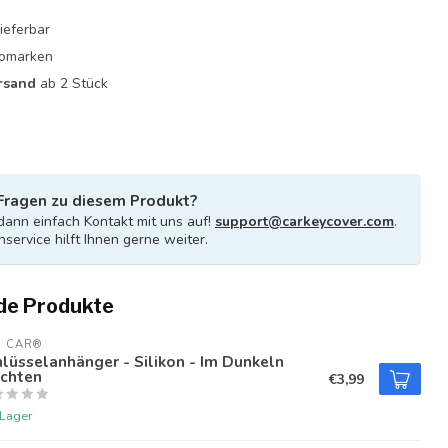
ieferbar
utomarken
rsand
ab 2 Stück
Fragen zu diesem Produkt?
ann einfach Kontakt mit uns auf!
support@carkeycover.com
.
service hilft Ihnen gerne weiter.
de Produkte
U CAR®
lüsselanhänger - Silikon - Im Dunkeln
uchten
€3,99
 Lager