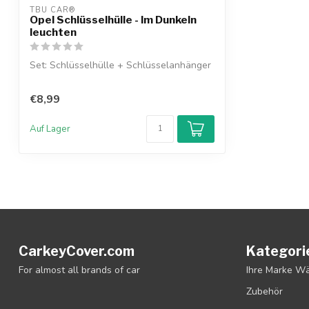
TBU CAR®
Opel Schlüsselhülle - Im Dunkeln
leuchten
Set: Schlüsselhülle + Schlüsselanhänger
€8,99
Auf Lager
CarkeyCover.com
Kategori
For almost all brands of car
Ihre Marke W
Zubehör