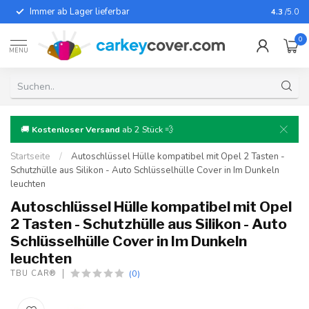
Immer ab Lager lieferbar
Für fast
4.3
/5.0
0
MENU
🚚
Kostenloser Versand
ab 2 Stück 💨
Startseite
/
Autoschlüssel Hülle kompatibel mit Opel 2 Tasten -
Schutzhülle aus Silikon - Auto Schlüsselhülle Cover in Im Dunkeln
leuchten
Autoschlüssel Hülle kompatibel mit Opel
2 Tasten - Schutzhülle aus Silikon - Auto
Schlüsselhülle Cover in Im Dunkeln
leuchten
(0)
TBU CAR®