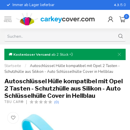
Immer ab Lager lieferbar
Für fast
4.3
/5.0
0
MENU
🚚
Kostenloser Versand
ab 2 Stück 💨
Startseite
/
Autoschlüssel Hülle kompatibel mit Opel 2 Tasten -
Schutzhülle aus Silikon - Auto Schlüsselhülle Cover in Hellblau
Autoschlüssel Hülle kompatibel mit Opel
2 Tasten - Schutzhülle aus Silikon - Auto
Schlüsselhülle Cover in Hellblau
(0)
TBU CAR®