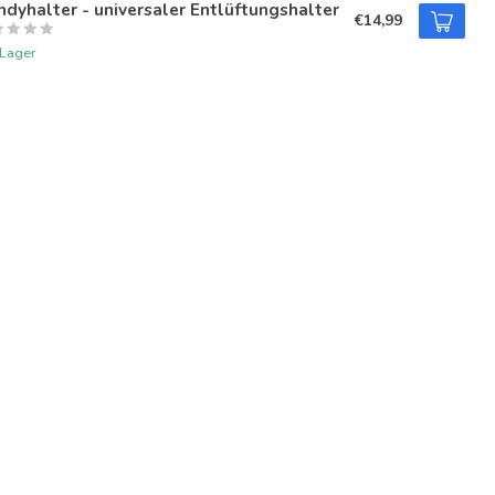
dyhalter - universaler Entlüftungshalter
€14,99
 Lager