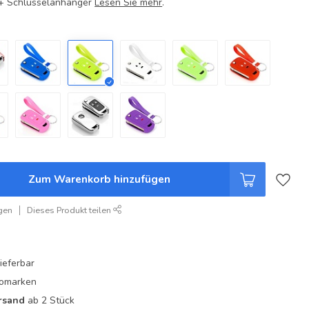
e + Schlüsselanhänger
Lesen Sie mehr
.
Zum Warenkorb hinzufügen
gen
Dieses Produkt teilen
ieferbar
utomarken
rsand
ab 2 Stück