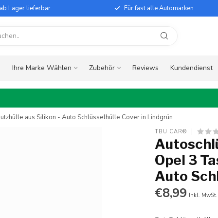
ab Lager lieferbar
Für fast alle Automarken
e
Ihre Marke Wählen
Zubehör
Reviews
Kundendienst
tzhülle aus Silikon - Auto Schlüsselhülle Cover in Lindgrün
TBU CAR®
Autoschlü
Opel 3 Ta
Auto Schl
€8,99
Inkl. MwSt.