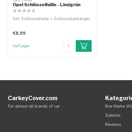
TBU CAR®
Opel Schlüsselhülle - Lindgrün
Set: Schlüsselhülle + Schlüsselanhänger
€8,99
Auf Lager
CarkeyCover.com
Kategori
For almost all brands of car
Ihre Marke W
Zubehör
Reviews