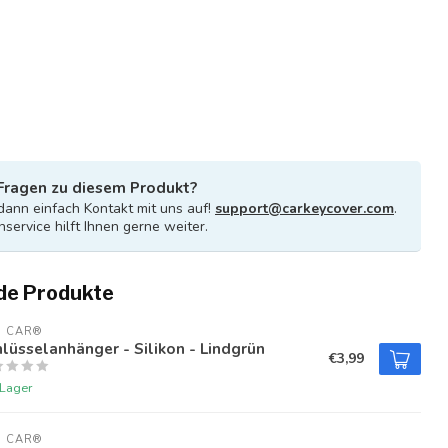
Fragen zu diesem Produkt?
ann einfach Kontakt mit uns auf!
support@carkeycover.com
.
service hilft Ihnen gerne weiter.
de Produkte
U CAR®
lüsselanhänger - Silikon - Lindgrün
€3,99
 Lager
U CAR®