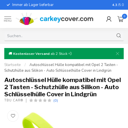
Immer ab Lager lieferbar
Für fast
4.3
/5.0
0
MENU
🚚
Kostenloser Versand
ab 2 Stück 💨
Startseite
/
Autoschlüssel Hülle kompatibel mit Opel 2 Tasten -
Schutzhülle aus Silikon - Auto Schlüsselhülle Cover in Lindgrün
Autoschlüssel Hülle kompatibel mit Opel
2 Tasten - Schutzhülle aus Silikon - Auto
Schlüsselhülle Cover in Lindgrün
(0)
TBU CAR®