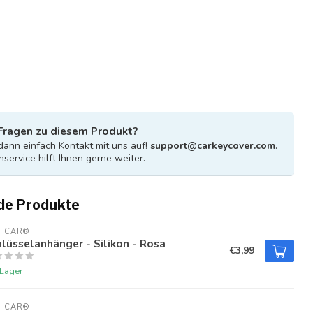
Fragen zu diesem Produkt?
ann einfach Kontakt mit uns auf!
support@carkeycover.com
.
service hilft Ihnen gerne weiter.
de Produkte
U CAR®
lüsselanhänger - Silikon - Rosa
€3,99
 Lager
U CAR®