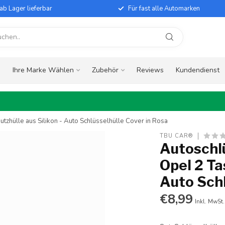
ab Lager lieferbar
Für fast alle Automarken
e
Ihre Marke Wählen
Zubehör
Reviews
Kundendienst
utzhülle aus Silikon - Auto Schlüsselhülle Cover in Rosa
TBU CAR®
Autoschlü
Opel 2 Ta
Auto Schl
€8,99
Inkl. MwSt.