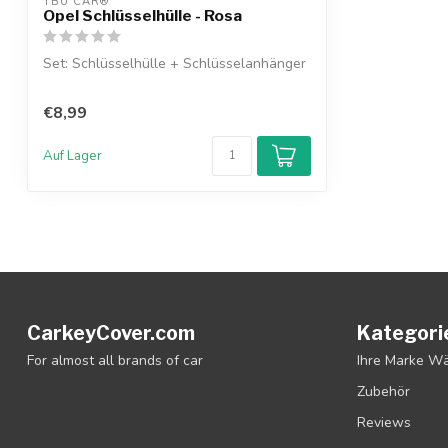
TBU CAR®
Opel Schlüsselhülle - Rosa
Set: Schlüsselhülle + Schlüsselanhänger
€8,99
Auf Lager
CarkeyCover.com
Kategori
For almost all brands of car
Ihre Marke W
Zubehör
Reviews