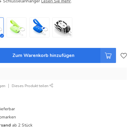
e + Schlüsselanhänger
Lesen Sie mehr
.
Zum Warenkorb hinzufügen
gen
Dieses Produkt teilen
ieferbar
utomarken
rsand
ab 2 Stück