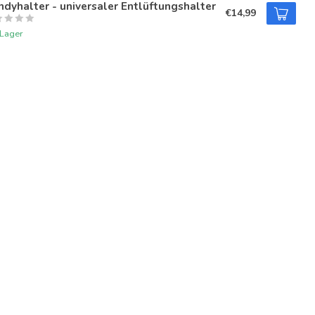
dyhalter - universaler Entlüftungshalter
€14,99
 Lager