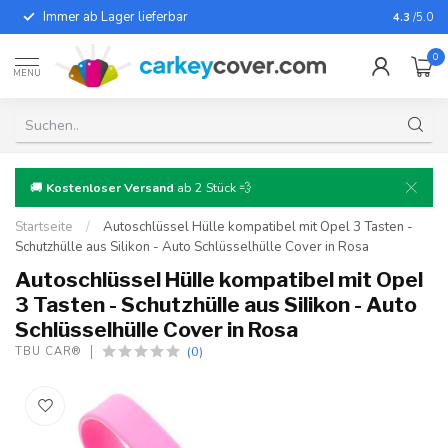
Immer ab Lager lieferbar
Für fast
4.3
/5.0
0
MENU
🚚
Kostenloser Versand
ab 2 Stück 💨
Startseite
/
Autoschlüssel Hülle kompatibel mit Opel 3 Tasten -
Schutzhülle aus Silikon - Auto Schlüsselhülle Cover in Rosa
Autoschlüssel Hülle kompatibel mit Opel
3 Tasten - Schutzhülle aus Silikon - Auto
Schlüsselhülle Cover in Rosa
(0)
TBU CAR®