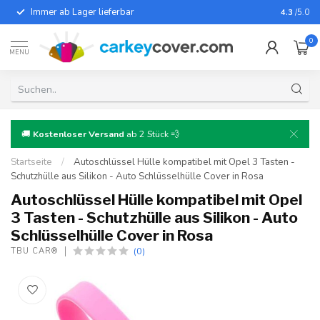
Immer ab Lager lieferbar
Für fast
4.3
/5.0
0
MENU
🚚
Kostenloser Versand
ab 2 Stück 💨
Startseite
/
Autoschlüssel Hülle kompatibel mit Opel 3 Tasten -
Schutzhülle aus Silikon - Auto Schlüsselhülle Cover in Rosa
Autoschlüssel Hülle kompatibel mit Opel
3 Tasten - Schutzhülle aus Silikon - Auto
Schlüsselhülle Cover in Rosa
(0)
TBU CAR®