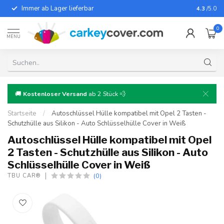
Immer ab Lager lieferbar
Für fast
4.3
/5.0
0
MENU
🚚
Kostenloser Versand
ab 2 Stück 💨
Startseite
/
Autoschlüssel Hülle kompatibel mit Opel 2 Tasten -
Schutzhülle aus Silikon - Auto Schlüsselhülle Cover in Weiß
Autoschlüssel Hülle kompatibel mit Opel
2 Tasten - Schutzhülle aus Silikon - Auto
Schlüsselhülle Cover in Weiß
(0)
TBU CAR®