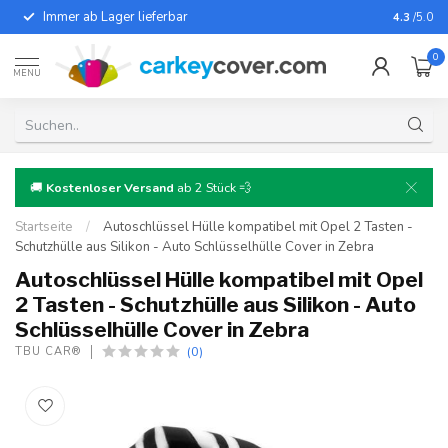
Immer ab Lager lieferbar
Für fast
4.3
/5.0
0
MENU
🚚
Kostenloser Versand
ab 2 Stück 💨
Startseite
/
Autoschlüssel Hülle kompatibel mit Opel 2 Tasten -
Schutzhülle aus Silikon - Auto Schlüsselhülle Cover in Zebra
Autoschlüssel Hülle kompatibel mit Opel
2 Tasten - Schutzhülle aus Silikon - Auto
Schlüsselhülle Cover in Zebra
(0)
TBU CAR®