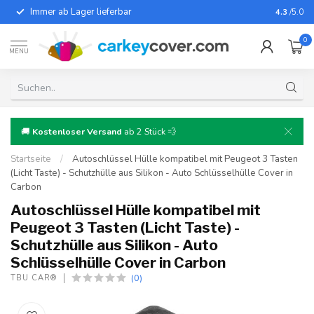
Immer ab Lager lieferbar
Für fast
4.3
/5.0
0
MENU
🚚
Kostenloser Versand
ab 2 Stück 💨
Startseite
/
Autoschlüssel Hülle kompatibel mit Peugeot 3 Tasten
(Licht Taste) - Schutzhülle aus Silikon - Auto Schlüsselhülle Cover in
Carbon
Autoschlüssel Hülle kompatibel mit
Peugeot 3 Tasten (Licht Taste) -
Schutzhülle aus Silikon - Auto
Schlüsselhülle Cover in Carbon
(0)
TBU CAR®