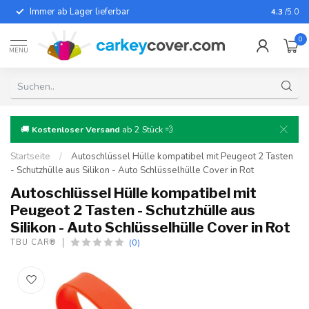
Immer ab Lager lieferbar
Für fast
4.3
/5.0
0
MENU
🚚
Kostenloser Versand
ab 2 Stück 💨
Startseite
/
Autoschlüssel Hülle kompatibel mit Peugeot 2 Tasten
- Schutzhülle aus Silikon - Auto Schlüsselhülle Cover in Rot
Autoschlüssel Hülle kompatibel mit
Peugeot 2 Tasten - Schutzhülle aus
Silikon - Auto Schlüsselhülle Cover in Rot
(0)
TBU CAR®