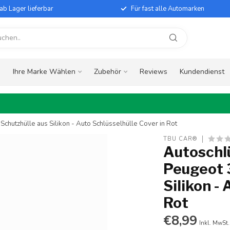
ab Lager lieferbar
Für fast alle Automarken
e
Ihre Marke Wählen
Zubehör
Reviews
Kundendienst
chutzhülle aus Silikon - Auto Schlüsselhülle Cover in Rot
TBU CAR®
Autoschlü
Peugeot 3
Silikon -
Rot
€8,99
Inkl. MwSt.