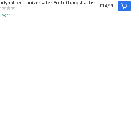
dyhalter - universaler Entlüftungshalter
€14,99
 Lager