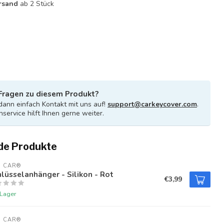
rsand
ab 2 Stück
Fragen zu diesem Produkt?
ann einfach Kontakt mit uns auf!
support@carkeycover.com
.
service hilft Ihnen gerne weiter.
de Produkte
U CAR®
lüsselanhänger - Silikon - Rot
€3,99
 Lager
U CAR®