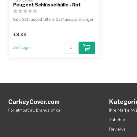
TBU CAR®
Peugeot Schlüsselhülle - Rot
Set: Schlüsselhülle + Schlüsselanhänger
€8,99
Auf Lager
CarkeyCover.com
Kategori
For almost all brands of car
Ihre Marke W
Zubehör
Reviews